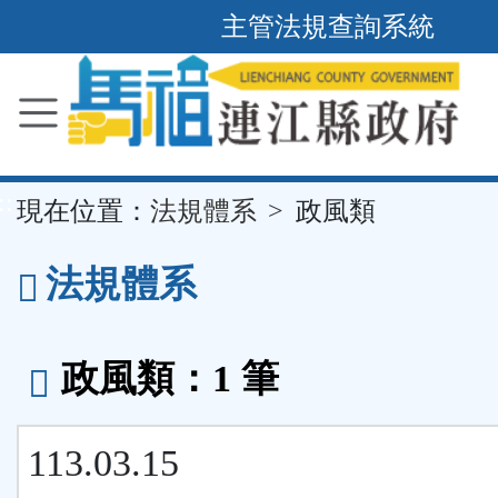
主管法規查詢系統
跳
到
主
要
內
容
區
塊
::
現在位置：
法規體系
政風類
法規體系
政風類：1 筆
113.03.15