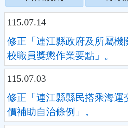
下
按
ENTER
115.07.14
下
查
ENTER
修正「連江縣政府及所屬機關
看
查
校職員獎懲作業要點」。
清
看
單)
115.07.03
清
單)
修正「連江縣縣民搭乘海運
價補助自治條例」。