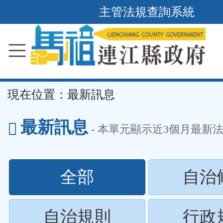
主管法規查詢系統
跳
到
主
要
內
容
區
塊
::
現在位置：
最新訊息
最新訊息
- 本單元顯示近
3
個月最新
(請
全部
自治
按
(請
自治規則
行政