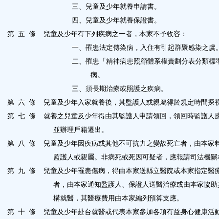
三、兒童及少年就養申請書。
四、兒童及少年就養保證書。
第
五
條
兒童及少年有下列疾病之一者，本家不予收容：
一、罹患法定傳染病，入住有引起群聚感染之虞
二、罹患「精神病患照顧體系權責劃分表分類標
病。
三、須長期治療或照護之疾病。
第
六
條
兒童及少年入家就養後，其監護人或親屬得於規定時間探
第
七
條
就養之兒童及少年得由其監護人申請領回，領回時監護人
並辦理戶籍遷出。
第
八
條
兒童及少年因疾病或其他不可抗力之變故死亡者，由本家
監護人或親屬。非病死或死因可疑者，應報請司法機關
第
九
條
兒童及少年罹患傷病，得由本家送縣立醫院或本家指定醫
者，由本家通知監護人、保證人送醫治療或由本家協助
構就醫，其醫療費用由本家編列預算支應。
第
十
條
兒童及少年赴台就醫或代表本家參加各項有益身心健康活