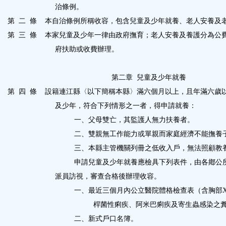
治條例。
區
第
二
條
本自治條例所稱收容，包含兒童及少年就養、老人安養及
第
三
條
本家兒童及少年一律由政府撫育；老人安養及養護分為公
府扶助或收費辦理。
第二章
兒童及少年就養
第
四
條
設籍連江縣〈以下簡稱本縣〉滿六個月以上，且年滿六歲
及少年，符合下列情形之一者，得申請就養：
一、父母雙亡，其監護人無力扶養者。
二、雙親無工作能力或單親而家庭經濟不能撫養
三、本縣主管機關列冊之低收入戶，無法照顧教
申請兒童及少年就養應檢具下列表件，由各鄕公
派員訪視，審查合格後辦理收容。
一、最近三個月內公立醫院體格檢查表（含胸部
桿菌性痢疾、阿米巴痢疾及寄生蟲感染之
二、新式戶口名簿。