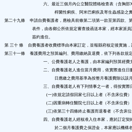
六、最近三個月內公立醫院體格檢查表（含胸部
桿菌性痢疾、阿米巴痢疾及寄生蟲感染之
第二十九條
申請自費養護者，應檢具前條第二項第一款至第四款、
表件，由各鄉公所依規定審查後函送本家，經本家派員
簽約進住。
第 三十 條
自費養護者收費標準由本家訂定，並報縣府核定後實施，
第三十一條
養護費用之預算編列、費用繳納及退費，依下列各款規
一、公費養護老人之養護，由本家編列預算經費
二、自費養護老人進住當月費用，依實際進住日
日應繳之費用基準為按整月養護費除以該
三、自費養護老人有下列情事之一者，得按實際
(
一
)
依規定請假回家七日以上者（不含床位費）
(
二
)
因重病轉住醫院七日以上者（不含床位費）
(
三
)
依第三十四條終止養護而退養者（不含床位
四、自費養護老人經核准入住本家，應於訂定契
於二個月養護費之保證金，本家應以機構