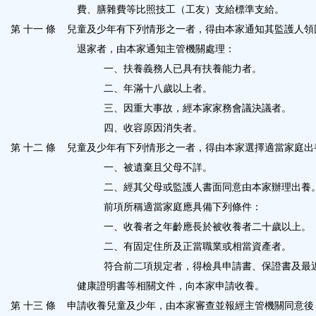
費、膳雜費等比照技工（工友）支給標準支給。
第 十一 條
兒童及少年有下列情形之一者，得由本家通知其監護人領
退家者，由本家通知主管機關處理：
一、扶養義務人已具有扶養能力者。
二、年滿十八歲以上者。
三、因重大事故，經本家家務會議決議者。
四、收容原因消失者。
第 十二 條
兒童及少年有下列情形之一者，得由本家選擇適當家庭出
一、被遺棄且父母不詳。
二、經其父母或監護人書面同意由本家辦理出養
前項所稱適當家庭應具備下列條件：
一、收養者之年齡應長於被收養者二十歲以上。
二、有固定住所及正當職業或相當資產者。
符合前二項規定者，得檢具申請書、保證書及最
健康證明書等相關文件，向本家申請收養。
第 十三 條
申請收養兒童及少年，由本家審查並報經主管機關同意後