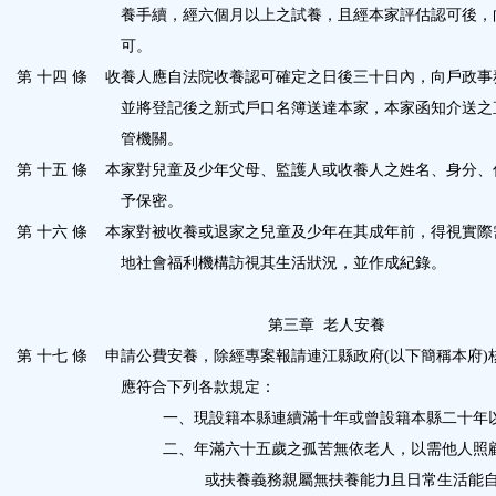
養手續，經六個月以上之試養，且經本家評估認可後，
可。
第 十四 條
收養人應自法院收養認可確定之日後三十日內，向戶政事
並將登記後之新式戶口名簿送達本家，本家函知介送之
管機關。
第 十五 條
本家對兒童及少年父母、監護人或收養人之姓名、身分、
予保密。
第 十六 條
本家對被收養或退家之兒童及少年在其成年前，得視實際
地社會福利機構訪視其生活狀況，並作成紀錄。
第三章
老人安養
第 十七 條
申請公費安養，除經專案報請連江縣政府
(
以下簡稱本府
)
應符合下列各款規定：
一、現設籍本縣連續滿十年或曾設籍本縣二十年
二、年滿六十五歲之孤苦無依老人，以需他人照
或扶養義務親屬無扶養能力且日常生活能