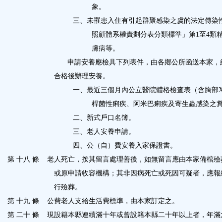
象。
三、未罹患入住有引起群聚感染之虞的法定傳染
照顧體系權責劃分表分類標準」第
1
至
4
類
膚病等。
申請安養應檢具下列表件，由各鄕公所函送本家，
合格後辦理安養。
一、最近三個月內公立醫院體格檢查表（含胸部
桿菌性痢疾、阿米巴痢疾及寄生蟲感染之
二、新式戶口名簿。
三、老人安養申請。
四、公（自）費安養入家保證書。
第 十八 條
老人死亡，按其留言處理善後，如無留言應由本家備棺殮
或原申請收容機構；其非因病死亡或死因可疑者，應報
行殮葬。
第 十九 條
公費老人支給生活費標準，由本家訂定之。
第 二十 條
現設籍本縣連續滿十年或曾設籍本縣二十年以上者，年滿