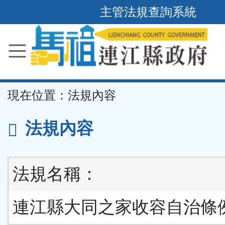
主管法規查詢系統
跳
到
主
要
內
容
區
塊
::
現在位置：
法規內容
法規內容
法規名稱：
連江縣大同之家收容自治條