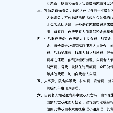
期未繳，應由其保證人負責繳清或由其緊
三、緊急處置保證金，應於入家安養時一次繳足
之保證金，本家應以機構名義於金融機構
金係供急病送醫、意外傷亡或扣繳逾期未
用，退養時，自費安養人所繳保證金無息
四、生活服務費係供自費老人主副食費、加菜金
金、績優獎金及僱請臨時服務人員酬金、
費、活動業務費、服務人員之加班費、誤
費等之運用，依預算程序辦理。自費老人
醫藥費、電費、就醫住院看顧費、全民健
等其他費用，均由自費老人自理。
五、人事費、院舍維護費、材料費、設備費、辦
籌編列年度預算辦理。
六、自費老人如發生意外事故或死亡時，由本家
因病死亡或死因可疑者，經報請司法機關
領回安葬或由本家善後處理小組處理，其