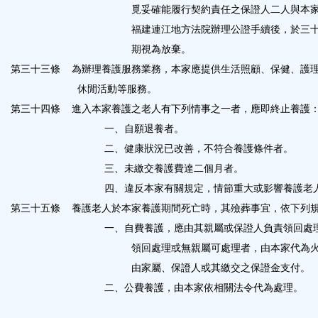
覓妥確能履行契約責任之保證人二人與本
福建連江地方法院辦理公證手續後，於三
期視為放棄。
第三十三條
為辦理養護服務業務，本家應提供生活照顧、保健、護
休閒活動等服務。
第三十四條
進入本家養護之老人有下列情事之一者，應即終止養護
一、自願退養者。
二、健康狀況已改善，不符合養護條件者。
三、未繳交養護費達二個月者。
四、違反本家有關規定，情節重大或影響養護老
第三十五條
養護老人於本家養護期間死亡時，其殮葬事宜，依下列
一、自費養護，應由其親屬或保證人負責領回處
領回處理或無親屬可處理者，由本家代為
由家屬、保證人或其繳交之保證金支付。
二、公費養護，由本家依相關法令代為處理。