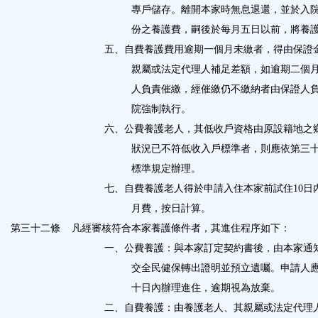
專戶儲存。離開本家時無息退還，並於入
份之養護費，嗣後於每月五日以前，將養
五、自費養護費用逾期一個月未繳者，得由保證
親屬或法定代理人補足差額，如逾期二個
人負責催繳，經催繳仍不繳納者由保證人
院強制執行。
六、公費養護老人，其低收戶資格由原設籍地之
狀況已不符低收入戶標準者，則應依第三
標準規定辦理。
七、自費養護老人得於申請入住本家前試住
10
日
月費，按日計算。
第三十二條
凡經審核符合本家養護條件者，其進住程序如下：
一、公費養護：與本家訂定契約書後，由本家通
交全民健保轉出證明並預立遺囑。申請人
十日內辦理進住，逾期視為放棄。
二、自費養護：由養護老人、其親屬或法定代理