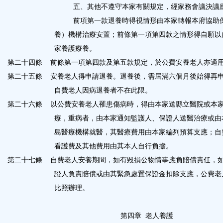
五、其他不遵守本家有關規定，經家務會議決議
前項第一款退養時得視情形由本家轉報本府協助
養）機構治療安置；前條第一項第四款之情形得自願以
家養護療養。
第二十四條
前條第一項第四款及第五款規定，於公費安養老人亦適
第二十五條
安養老人得申請退養。退養後，需屆滿六個月後始得再
自費老人因病退養者不在此限。
第二十六條
以公費安養老人罹患傷病時，得由本家送縣立醫院或本
療，重病者，由本家通知監護人、保證人送醫治療或由
島醫療機構就醫，其醫療費用由本家編列預算支應；自
看護費及其他費用由其本人自行負擔。
第二十七條
自費老人安養期間，如有毀損公物情事應負賠償責任，
證人負責賠償或由其緊急處置保證金扣除支應，公費老
比照辦理。
第四章
老人養護