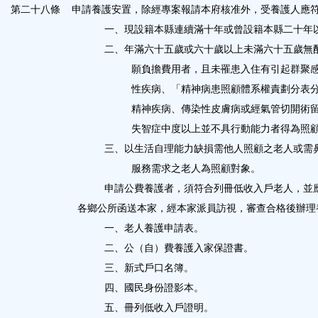
第二十八條
申請養護安置，除經專案報請本府核准外，受養護人應
一、現設籍本縣連續滿十年或曾設籍本縣二十年
二、年滿六十五歲或六十歲以上未滿六十五歲無
願負擔費用者，且未罹患入住有引起群聚
性疾病、「精神病患照顧體系權責劃分表
精神疾病、傳染性皮膚病或經氣管切開術
失智症中度以上並不具行動能力者得為照
三、以生活自理能力缺損需他人照顧之老人或需
服務需求之老人為照顧對象。
申請公費養護者，須符合列冊低收入戶老人，並
各鄉公所函送本家，經本家派員訪視，審查合格後辦理
一、老人養護申請表。
二、公（自）費養護入家保證書。
三、新式戶口名簿。
四、國民身份證影本。
五、冊列低收入戶證明。