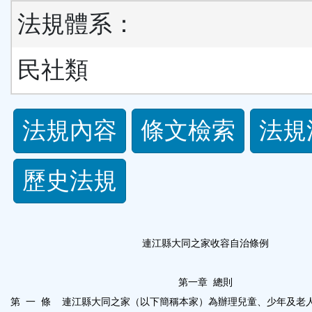
法規體系：
民社類
法
法規內容
條文檢索
法規
規
歷史法規
功
能
連江縣大同之家收容自治條例
按
第一章
總則
鈕
第
一
條
連江縣大同之家（以下簡稱本家）為辦理兒童、少年及老