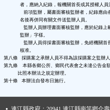
者，應納入紀錄，報機關首長或其授權人員
前項監辦，屬書面審核監辦者，紀錄應由
名後再併同有關文件送監辦人員。
監辦人員辦理書面審核監辦，應於紀錄上
監辦」字樣。
監辦人員得採書面審核監辦，免經機關首
核准。
第八條
採購案之承辦人員不得為該採購案之監辦
第九條
本縣各鄉公所、鄉民代表會之未達公告金
比照本辦法之規定辦理。
第十條
本辦法自發布日施行。
:
連江縣政府：20941 連江縣南竿鄉介壽