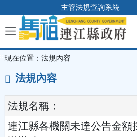
主管法規查詢系統
跳
到
主
要
內
容
區
塊
::
現在位置：
法規內容
法規內容
法規名稱：
連江縣各機關未達公告金額