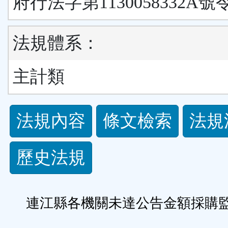
府行法字第1130058332A號
法規體系：
主計類
法
法規內容
條文檢索
法規
規
歷史法規
功
能
連江縣各機關未達公告金額採購
按