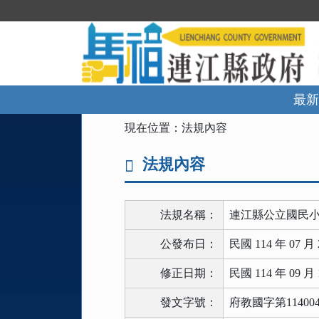
跳
到
主
要
內
容
區
最新
塊
:::
現在位置：
法規內容
法規內容
法規名稱：
連江縣公立國民
公發布日：
民國 114 年 07 月 
修正日期：
民國 114 年 09 月 
發文字號：
府教國字第114004