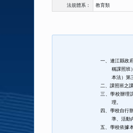
法規體系：
教育類
法
規
功
能
按
鈕
一、
連江縣政
區
稱課照班
本法）第
二、
課照班之
三、
學校辦理
理。
四、
學校自行
準、活動
五、
學校依據