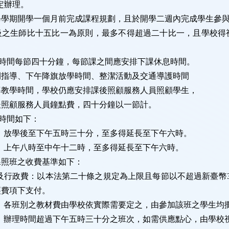
定辦理。
每學期開學一個月前完成課程規劃，且於開學二週內完成學生參
級之生師比十五比一為原則，最多不得超過二十比一，且學校得
。
時間每節四十分鐘，每節課之間應安排下課休息時間。
間指導、下午降旗放學時間、整潔活動及交通導護時間
導教學時間，學校仍應安排課後照顧服務人員照顧學生，
後照顧服務人員鐘點費，四十分鐘以一節計。
時間如下：
：放學後至下午五時三十分，至多得延長至下午六時。
：上午八時至中午十二時，至多得延長至下午六時。
課照班之收費基準如下：
及行政費：以本法第二十條之規定為上限且每節以不超過新臺幣
經費項下支付。
：各班別之教材費由學校依實際需要定之，由參加該班之學生均
：辦理時間超過下午五時三十分之班次，如需供應點心，由學校