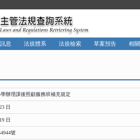
訊息
法規體系
法規檢索
草案預告
相關
小學辦理課後照顧服務班補充規定
23 日
19 日
4944號