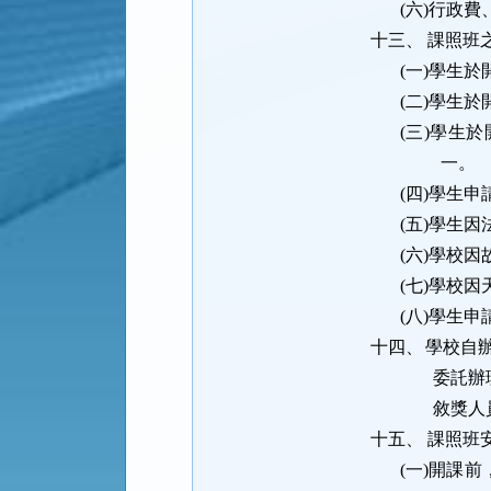
(六)
行政費
十三、
課照班
(一)
學生於
(二)
學生於
(三)
學生於
一。
(四)
學生申
(五)
學生因
(六)
學校因
(七)
學校因
(八)
學生申
十四、
學校自
委託辦
敘獎人
十五、
課照班
(一)
開課前