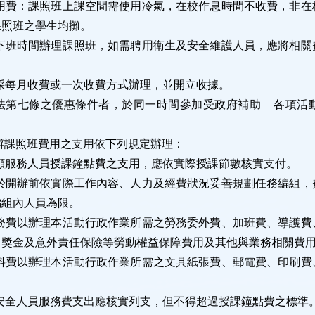
用費：課照班上課空間需使用冷氣，在校作息時間不收費，非在
課照班之學生均攤。
下班時間辦理課照班，如需聘用衛生及安全維護人員，應將相關
。
採每月收費或一次收費方式辦理，並開立收據。
法第七條之優惠條件者，於同一時間參加受政府補助
各項活
辦課照班費用之支用依下列規定辦理：
顧服務人員授課鐘點費之支用，應依實際授課節數核實支付。
於開辦前依實際工作內容、人力及經費狀況妥善規劃任務編組，
編組內人員為限。
務費以辦理本活動行政作業所需之勞務委外費、加班費、導護費
、獎金及意外責任保險等勞動權益保障費用及其他與業務相關費
料費以辦理本活動行政作業所需之文具紙張費、郵電費、印刷費
安全人員服務費支出應核實列支，但不得超過授課鐘點費之標準