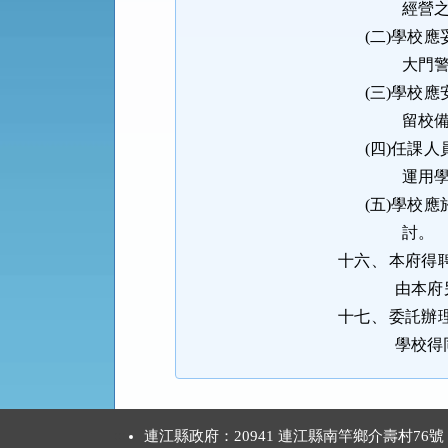
經營
(二)
學校應
大門
(三)
學校應
留校
(四)
任課人
運用
(五)
學校應
討。
十六、
本府得
由本府
十七、
委託辦
學校得
:::
連江縣政府：20941 連江縣南竿鄉介壽村76號