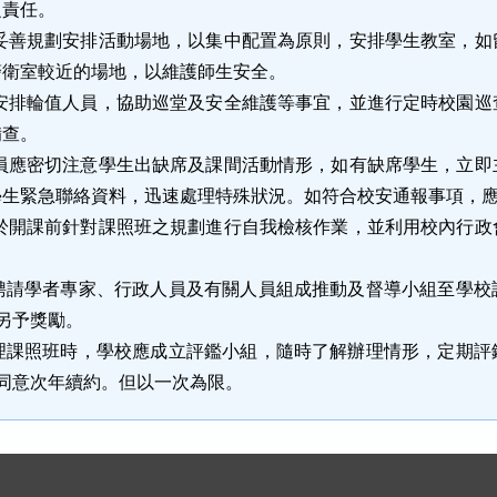
之責任。
妥善規劃安排活動場地，以集中配置為原則，安排學生教室，如
警衛室較近的場地，以維護師生安全。
安排輪值人員，協助巡堂及安全維護等事宜，並進行定時校園巡
備查。
員應密切注意學生出缺席及課間活動情形，如有缺席學生，立即
學生緊急聯絡資料，迅速處理特殊狀況。如符合校安通報事項，
於開課前針對課照班之規劃進行自我檢核作業，並利用校內行政
聘請學者專家、行政人員及有關人員組成推動及督導小組至學校
另予獎勵。
理課照班時，學校應成立評鑑小組，隨時了解辦理情形，定期評
同意次年續約。但以一次為限。