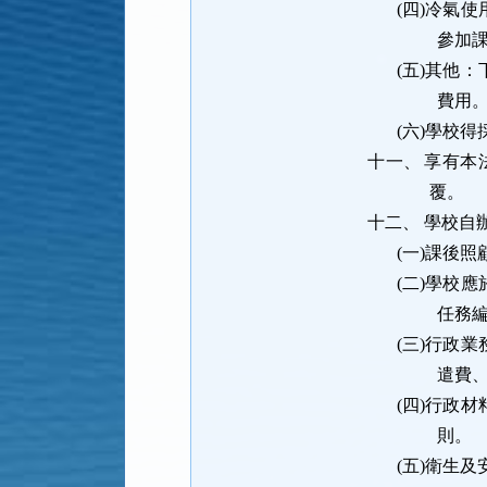
(四)
冷氣使
參加
(五)
其他：
費用
(六)
學校得
十一、
享有本
覆。
十二、
學校自
(一)
課後照
(二)
學校應
任務
(三)
行政業
遣費
(四)
行政材
則。
(五)
衛生及