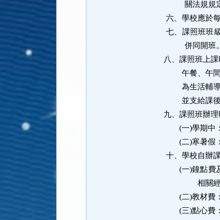
關法規規
六、
學校應於
七、
課照班班
併同開班
八、
課照班上課
午餐、午
為生活輔
並支給課
九、
課照班辦理
(一)
學期中
(二)
寒暑假
十、
學校自辦
(一)
鐘點費
相關
(二)
教材費
(三)
點心費