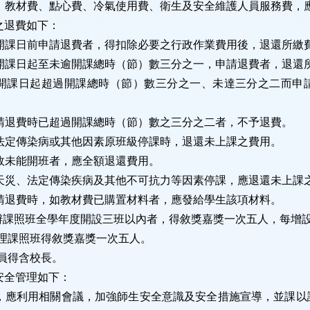
、教材費、點心費、冷氣使用費、衛生及安全維護人員服務費，
之退費如下：
開課日前申請退費者，得扣除必要之行政作業費用後，退還所繳
開課日起至未逾開課總時（節）數三分之一，申請退費者，退還
開課日起超過開課總時（節）數三分之一、未達三分之二而申
請退費時已超過開課總時（節）數之三分之二者，不予退費。
法定傳染病或其他因素原班級停課時，退還未上課之費用。
故未能開班者，應全額退還費用。
天災、法定傳染疾病及其他不可抗力等因素停課，應退還未上課
請退費時，如教材費已購置材料者，應發給學生該項材料。
辦課照班全學年度開設三班以內者，得敘獎嘉獎一次五人，每增
理課照班得敘獎嘉獎一次五人。
員得含校長。
安全管理如下：
，應利用相關會議，加強師生安全意識及安全措施宣導，並課以