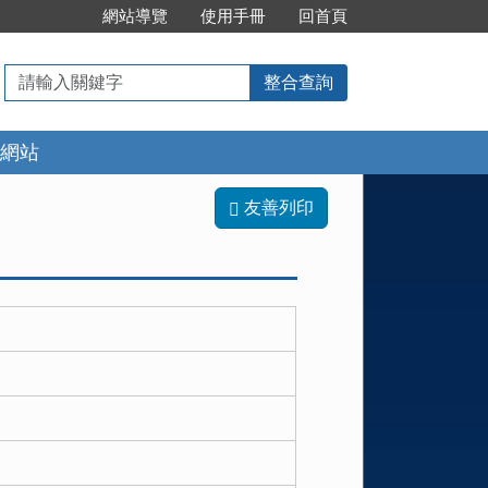
:::
網站導覽
使用手冊
回首頁
請
整合查詢
輸
入
網站
關
鍵
字
友善列印