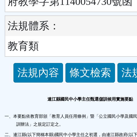
府教學字第1140054730號函
法規體系：
教育類
法
法規內容
條文檢索
法
規
功
連江縣國民中小學主任甄選儲訓候用實施要點
能
一、
本要點依教育部頒「教育人員任用條例」暨「公立國民小學及國
訓辦法」之規定訂定之。
按
二、
連江縣
(
以下簡稱本縣
)
國民中小學主任之初選，由連江縣政府
(
以