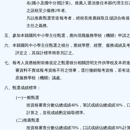
名
(
國小及國中分開計算
)
。推薦人選須擔任本縣代理主任
之該校至少服務
2
年者。
凡以推薦甄選管道報考者，經校長推薦錄取且儲訓合格後
主任之義務。
五、
參加本縣國民中小學主任甄選，應向現職服務學校（機關）申請
六、
本縣國民中小學主任甄選之積分，應就學歷、經歷、服務成績及
評定之，其採計標準簡章另訂之。
七、
報考人員應檢附前條規定之甄選積分相關證明文件供學校及本府
審資料不實或報考資格不符之情事，逕行撤銷報考資格，若有送
原服務學校（機關）議處。
八、
甄選成績標準：
(
一
)
一般甄選
按資格審查分數佔總成績
40%
，筆試成績佔總成績
30%
，
計算之，並視成績酌定錄取標準。
(
二
)
推薦甄選
按資格審查分數佔總成績
70%
，口試成績佔總成績
30%
計