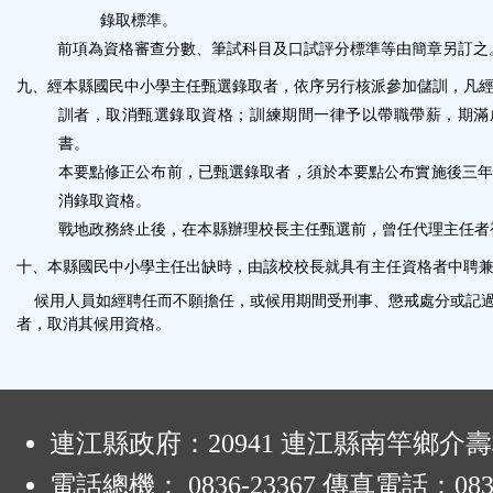
錄取標準。
前項為資格審查分數、筆試科目及口試評分標準等由簡章另訂之
九、
經本縣國民中小學主任甄選錄取者，依序另行核派參加儲訓，凡
訓者，取消甄選錄取資格；訓練期間一律予以帶職帶薪，期滿
書。
本要點修正公布前，已甄選錄取者，須於本要點公布實施後三年
消錄取資格。
戰地政務終止後，在本縣辦理校長主任甄選前，曾任代理主任者
十、
本縣國民中小學主任出缺時，由該校校長就具有主任資格者中聘
候用人員如經聘任而不願擔任，或候用期間受刑事、懲戒處分或記過
者，取消其候用資格。
:
連江縣政府：20941 連江縣南竿鄉介壽
電話總機： 0836-23367 傳真電話：0836