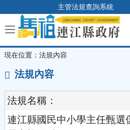
主管法規查詢系統
跳
到
主
要
內
容
區
塊
::
現在位置：
法規內容
法規內容
法規名稱：
連江縣國民中小學主任甄選