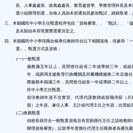
鈕
長、人事處處長、政風處處長、
教育處督學
、學務管理科長及本
選小組辦理初選，合格人員由本府通知其參加甄試，經錄取者，
區
三、
本縣國民中小學主任甄選程序包括「資格審查」、「甄試」、「
及名額由本府視實際需要決定之。
四、
本縣國民中小學現職合格專任教師符合以下相關資格，得參與「
選」。甄選方式及資格：
(
一
)
一般甄選
服務滿五年以上，其間曾任組長二年或導師三年，或組
年，或調用支援教育行政機關及所屬機構服務二年且擔任
際服務本縣滿三年，其間曾任組長一年或導師二年以上，
民中小學主任甄選。
前項教師年資不含實習、代理代課教師或留職停薪（兵
親）之年資。兼任人事、主計或代理主任之年資，比照組
(
二
)
推薦甄選
由校長就符合一般甄選資格且有意願擔任主任之該校教師
辦理資格審查
)
，以當學年度擔任代理主任職務者為優先