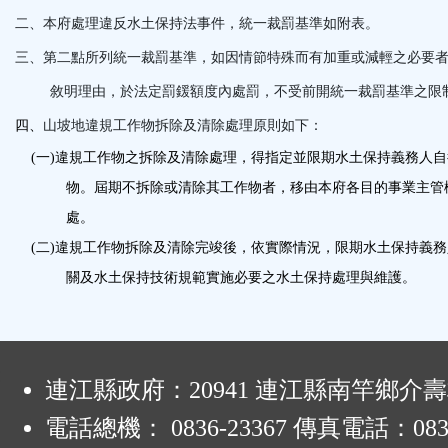
按
二、
本府處理違反水土保持法事件，統一裁罰基準如附表。
三、
第二點所列統一裁罰基準，如因情節特殊而有加重或減輕之必要
鈕
敘明理由，於法定罰鍰額度內處罰，不受前開統一裁罰基準之限
區
四、
山坡地違規工作物拆除及清除處理原則如下：
(
一
)
違規工作物之拆除及清除處理，得指定並限期水土保持義務人自
物。屆期不拆除或清除其工作物者，移由本府各目的事業主管
處。
(
二
)
違規工作物拆除及清除完竣後，依實際情況，限期水土保持義務
關及水土保持技術規範實施必要之水土保持處理與維護。
:
連江縣政府：20941 連江縣南竿鄉介壽
電話總機： 0836-23367 傳真電話：0836