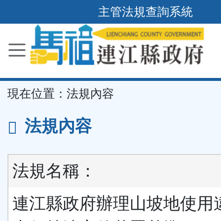
主管法規查詢系統
跳
到
主
要
內
容
區
塊
::
現在位置：
法規內容
法規內容
法規名稱：
連江縣政府辦理山坡地使用