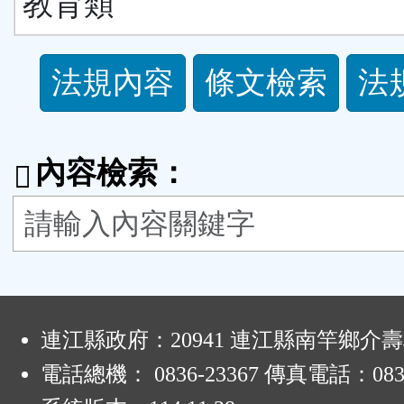
教育類
法
法規內容
條文檢索
法
規
功
內容檢索：
能
按
鈕
:
區
連江縣政府：20941 連江縣南竿鄉介壽
電話總機： 0836-23367 傳真電話：0836