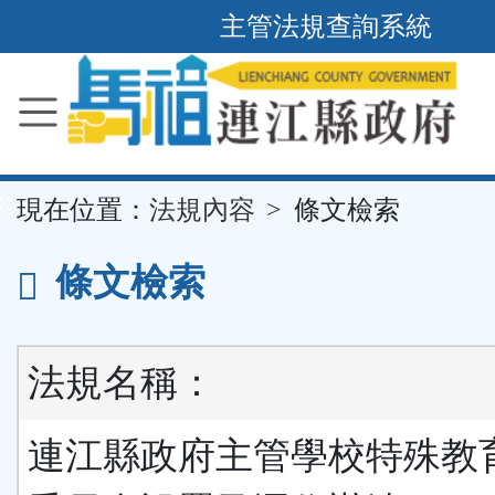
主管法規查詢系統
跳
到
主
要
內
容
區
塊
::
現在位置：
法規內容
條文檢索
條文檢索
法規名稱：
連江縣政府主管學校特殊教