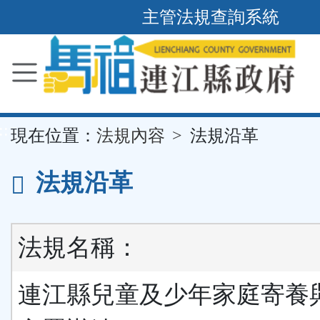
主管法規查詢系統
跳
到
主
要
內
容
區
塊
::
現在位置：
法規內容
法規沿革
法規沿革
法規名稱：
連江縣兒童及少年家庭寄養