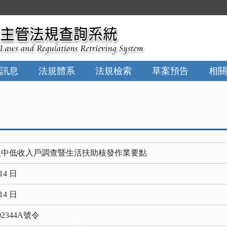
訊息
法規體系
法規檢索
草案預告
相關
及中低收入戶調查暨生活扶助核發作業要點
14 日
14 日
2344A號令