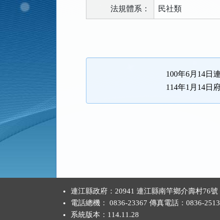
法規體系：
民社類
法
規
功
能
100年6月14日
按
114年1月14日
鈕
區
:::
連江縣政府：20941 連江縣南竿鄉介壽村76號
電話總機： 0836-23367 傳真電話：0836-2513
系統版本：
114.11.28