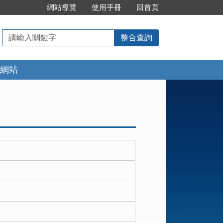
:::
網站導覽
使用手冊
回首頁
請
整合查詢
輸
入
網站
關
鍵
字