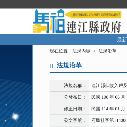
跳
到
主
要
內
容
區
最新
塊
:::
現在位置：
法規內容
法規沿革
法規沿革
法規名稱：
連江縣低收入戶
公發布日：
民國 100 年 06 月 
修正日期：
民國 114 年 01 月 
發文字號：
府民社字第114000