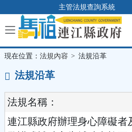
主管法規查詢系統
跳
到
主
要
內
容
區
塊
::
現在位置：
法規內容
法規沿革
法規沿革
法規名稱：
連江縣政府辦理身心障礙者