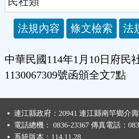
民社類
法
法規內容
條文檢索
法
規
功
中華民國114年1月10日府民
能
1130067309號函頒全文7點
按
鈕
:
連江縣政府：20941 連江縣南竿鄉介壽
區
電話總機： 0836-23367 傳真電話：0836
系統版本：
114.11.28