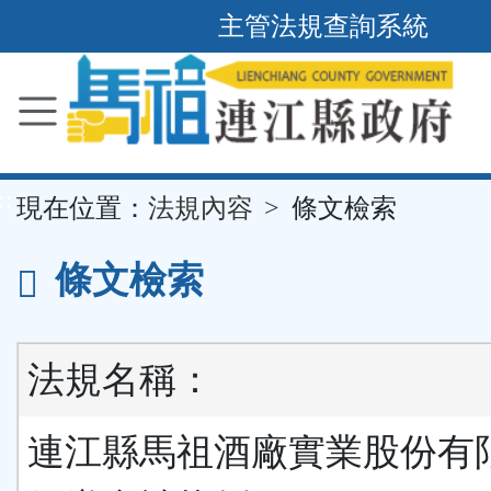
主管法規查詢系統
跳
到
主
要
內
容
區
塊
::
現在位置：
法規內容
條文檢索
條文檢索
法規名稱：
連江縣馬祖酒廠實業股份有