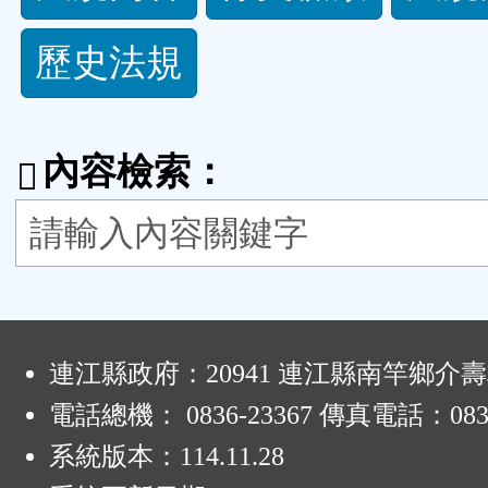
規
歷史法規
功
能
內容檢索：
按
鈕
區
:
連江縣政府：20941 連江縣南竿鄉介壽
電話總機： 0836-23367 傳真電話：0836
系統版本：
114.11.28