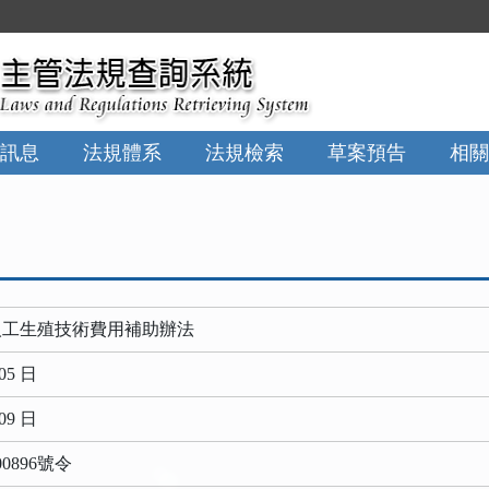
訊息
法規體系
法規檢索
草案預告
相關
人工生殖技術費用補助辦法
05 日
09 日
0896號令