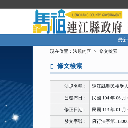
跳
到
主
要
內
容
區
最新
塊
:::
現在位置：
法規內容
條文檢索
條文檢索
法規名稱：
連江縣縣民接受
公發布日：
民國 104 年 06 月 
修正日期：
民國 113 年 01 月 
發文字號：
府行法字第113000