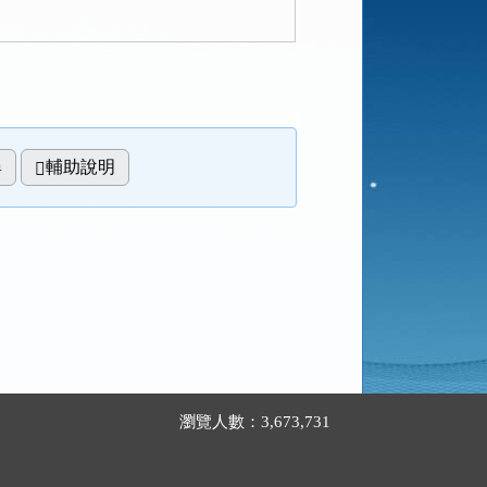
輔助說明
瀏覽人數：3,673,731