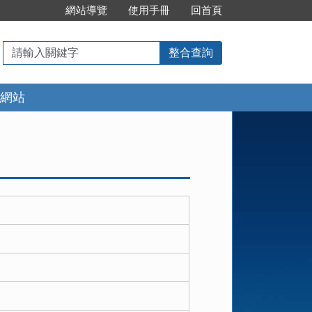
:::
網站導覽
使用手冊
回首頁
請
整合查詢
輸
入
網站
關
鍵
字