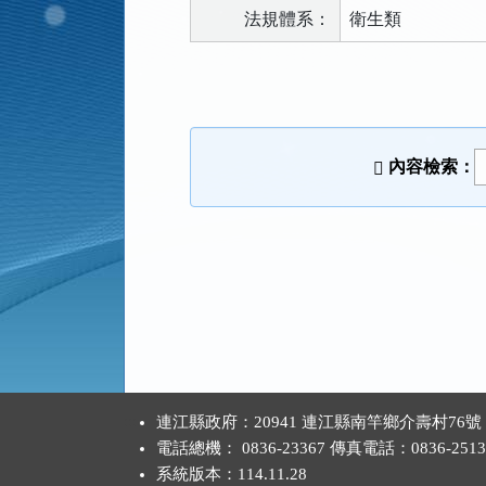
法規體系：
衛生類
法
規
功
能
內容檢索：
按
鈕
區
:::
連江縣政府：20941 連江縣南竿鄉介壽村76號
電話總機： 0836-23367 傳真電話：0836-2513
系統版本：
114.11.28