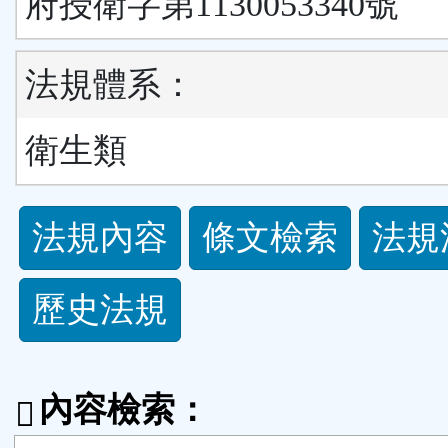
府授衛字第1130053340號
法規體系：
衛生類
法
法規內容
條文檢索
法規
規
歷史法規
功
能
內容檢索：
按