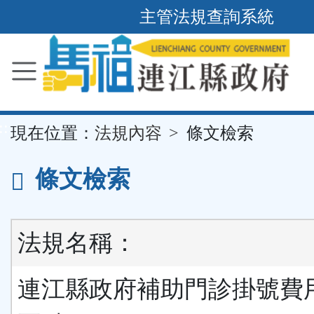
主管法規查詢系統
跳
到
主
要
內
容
區
塊
::
現在位置：
法規內容
條文檢索
條文檢索
法規名稱：
連江縣政府補助門診掛號費