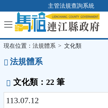
主管法規查詢系統
跳
到
主
要
內
容
區
塊
::
現在位置：
法規體系
文化類
法規體系
文化類：22 筆
113.07.12